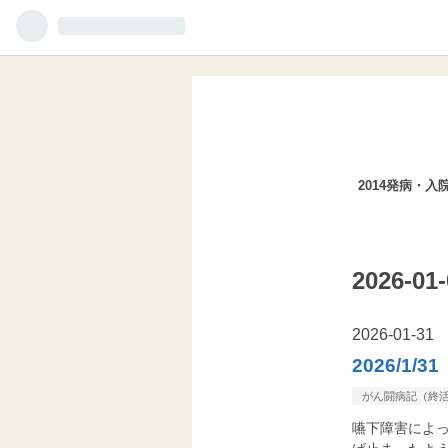
2014発病・入院
2026-
2026
-
01
-
31
2026/1/3
がん闘病記（終
嚥下障害によ