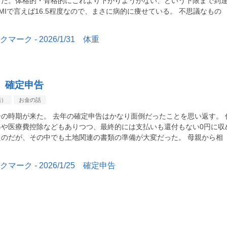
うだ。体格的・骨格的にこれより下がりようがない、という下限まで到
MIで言えば16.5程度なので、まさに病的に痩せている。 不思議なもの
25 確定申告
活）
お金の話
の時期が来た。 去年の確定申告はかなり面倒だったことを思い返す。 
得や医療費控除などもありつつ、最終的には支払いも還付もない0円に収
たのだが、その中でも土地関連の書類の準備が大変だった。 母親から相