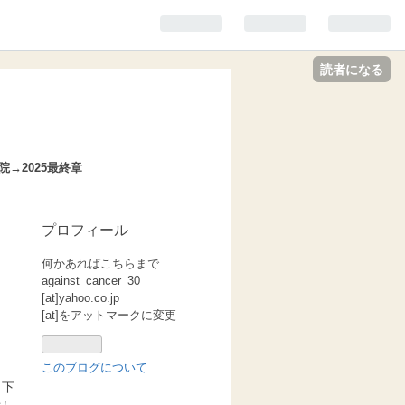
読者になる
入院→2025最終章
プロフィール
何かあればこちらまで
against_cancer_30
[at]yahoo.co.jp
[at]をアットマークに変更
このブログについて
と下