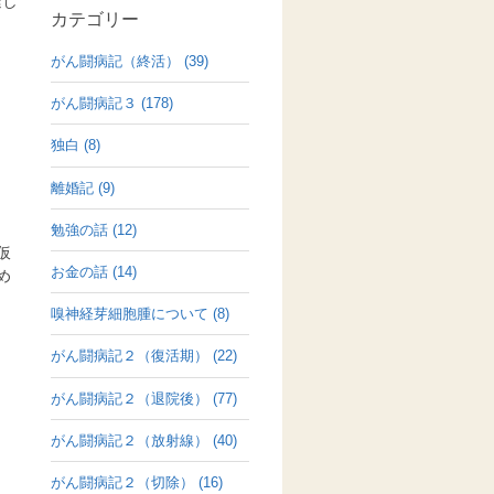
達し
カテゴリー
がん闘病記（終活） (39)
がん闘病記３ (178)
独白 (8)
離婚記 (9)
勉強の話 (12)
仮
お金の話 (14)
め
嗅神経芽細胞腫について (8)
がん闘病記２（復活期） (22)
がん闘病記２（退院後） (77)
がん闘病記２（放射線） (40)
がん闘病記２（切除） (16)